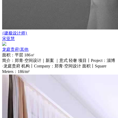
{建极设计师}
宋亚慧
龙庭贵府
|
其他
面积：平层 186㎡
简介：郑青·空间设计｜新案 ｜意式 轻奢 项目丨Project：淄博
·龙庭贵府 机构丨Company：郑青·空间设计 面积丨Square
Meters：186/m²