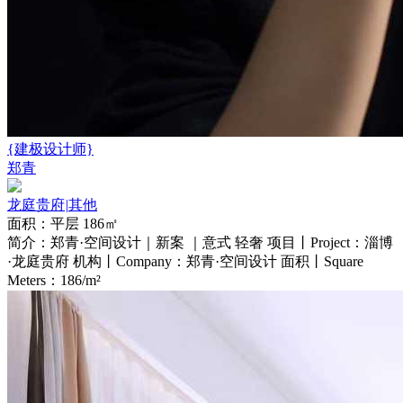
{建极设计师}
郑青
龙庭贵府
|
其他
面积：平层 186㎡
简介：郑青·空间设计｜新案 ｜意式 轻奢 项目丨Project：淄博
·龙庭贵府 机构丨Company：郑青·空间设计 面积丨Square
Meters：186/m²