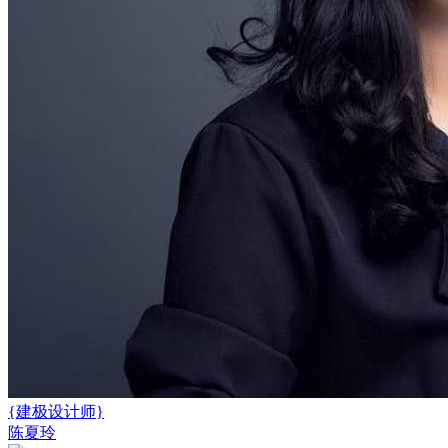
{建极设计师}
陈夏玲