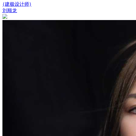
{建极设计师}
刘顺龙