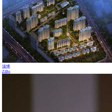
淄博
ZiBo