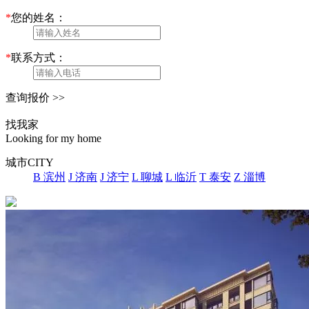
*
您的姓名：
*
联系方式：
查询报价 >>
找我家
Looking for my home
城市
CITY
B 滨州
J 济南
J 济宁
L 聊城
L 临沂
T 泰安
Z 淄博