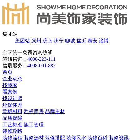
集团站
集团站
滨州
济南
济宁
聊城
临沂
泰安
淄博
全国统一免费咨询热线
装修咨询：
4000-223-111
售后服务：
4008-001-887
首页
企业动态
找我家
看案例
找设计师
环保体系
欧标材料
欧标库房
品牌主材
品质保障
工艺标准
施工管理
装修攻略
装修流程
装修选材
装修搭配
装修风水
装修百科
装修资讯