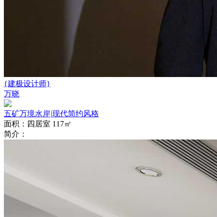
{建极设计师}
万晓
五矿万境水岸
|
现代简约风格
面积：四居室 117㎡
简介：