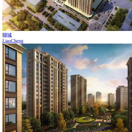
聊城
LiaoCheng