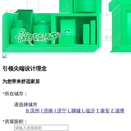
引领尖端设计理念
为您带来舒适家居
*
所在城市：
请选择城市
B 滨州
J 济南
J 济宁
L 聊城
L 临沂
T 泰安
Z 淄博
*
房屋面积：